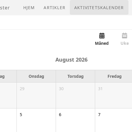
ster
HJEM
ARTIKLER
AKTIVITETSKALENDER
Måned
Uke
August
2026
dag
Onsdag
Torsdag
Fredag
29
30
31
5
6
7