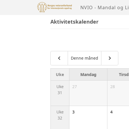
NVIO - Mandal og Li
Aktivitetskalender
Denne måned
Uke
Mandag
Tirs
Uke
27
28
31
Uke
3
4
32