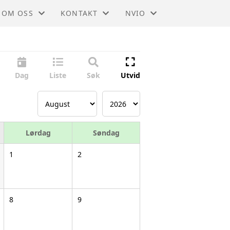
OM OSS
KONTAKT
NVIO
NVIO - MANDAL OG LISTER
KONTAKT
BLI MEDLEM
STYRET
TIL HOVEDSIDEN
Dag
Liste
Søk
Utvid
Lørdag
Søndag
1
2
8
9